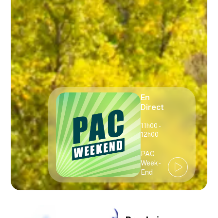
En
Direct
11h00 -
12h00
PAC
Week-
End